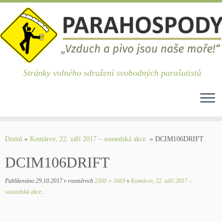
Stránky volného sdružení svobodných parašutistů
Skip
to
Domů
»
Komárov, 22. září 2017 – sousedská akce.
»
DCIM106DRIFT
content
DCIM106DRIFT
Publikováno
29.10.2017
v rozměrech
2500 × 1669
v
Komárov, 22. září 2017 –
sousedská akce.
.